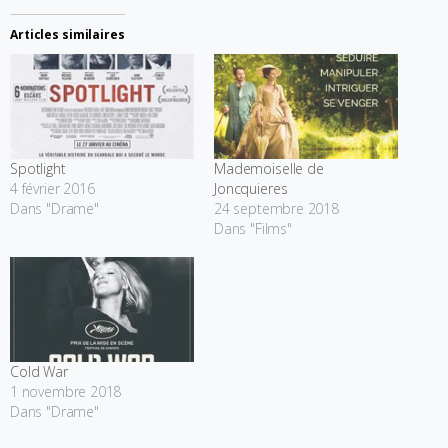
Articles similaires
Spotlight
Mademoiselle de
4 février 2016
Joncquieres
Dans "Drame"
24 septembre 2018
Dans "Films"
Cold War
1 novembre 2018
Dans "Drame"