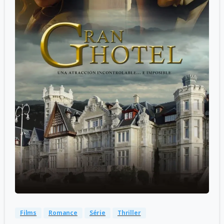
-
0
Films
Romance
Série
Thriller