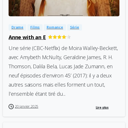
-
0
Drame
Films
Romance
Série
Anne with an E
Une série (CBC-Netflix) de Moira Walley-Beckett,
avec Amybeth McNulty, Geraldine James, R. H.
Thomson, Dalila Bela, Lucas Jade Zumann, en
neuf épisodes d’environ 45′ (2017): il y a deux
autres saisons mais elles forment un tout,
l’ensemble étant tiré du...
20 janvier 2025
Lire plus