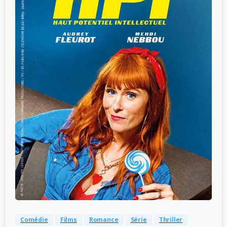
-
0
Comédie
Films
Romance
Série
Thriller