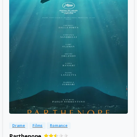
-
0
Drame
Films
Romance
Parthenope