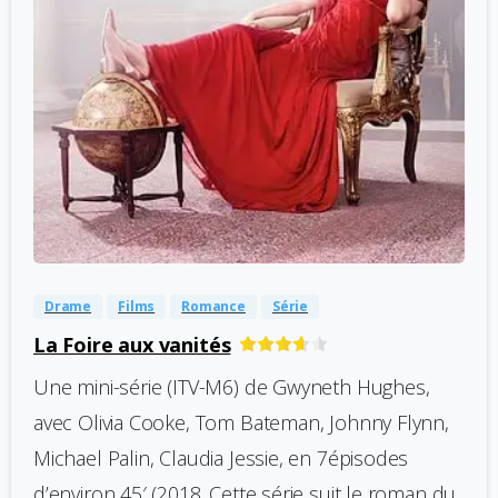
-
0
Drame
Films
Romance
Série
La Foire aux vanités
Une mini-série (ITV-M6) de Gwyneth Hughes,
avec Olivia Cooke, Tom Bateman, Johnny Flynn,
Michael Palin, Claudia Jessie, en 7épisodes
d’environ 45′ (2018. Cette série suit le roman du