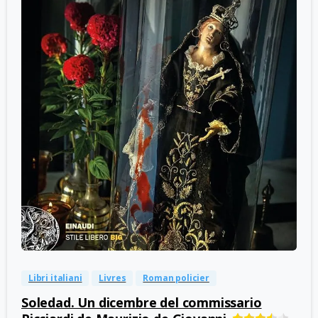
-
0
Libri italiani
Livres
Roman policier
Soledad. Un dicembre del commissario