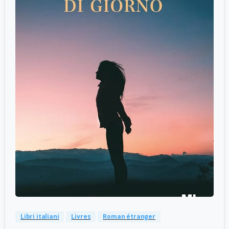
-
0
Libri italiani
Livres
Roman étranger