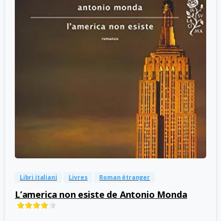
-
0
Libri italiani
Livres
Roman étranger
L’america non esiste de Antonio Monda