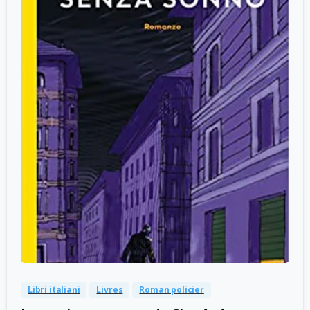
-
0
Libri italiani
Livres
Roman policier