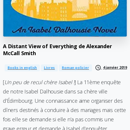
A
Distant
View
of
Everything
de
Alexander
McCall
Smith
4 janvier 2019
Books in english
Livres
Roman policier
[
Un peu de recul chère Isabel !
] La 11ème enquête
de notre Isabel Dalhousie dans sa chère ville
d’Édimbourg. Une connaissance aime organiser des
dîners destinés à conduire à des mariages mais cette
fois elle se demande si elle n’a pas commis une
grave erreur et demande à Isabel d’enquêter