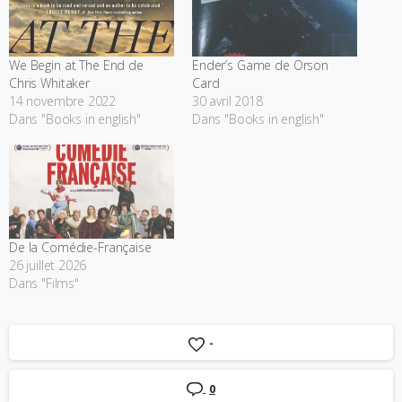
We Begin at The End de
Ender’s Game de Orson
Chris Whitaker
Card
14 novembre 2022
30 avril 2018
Dans "Books in english"
Dans "Books in english"
De la Comédie-Française
26 juillet 2026
Dans "Films"
-
0