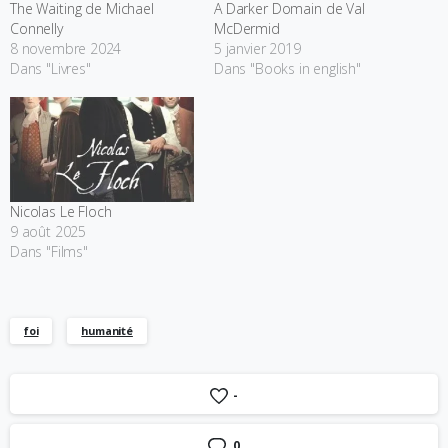
The Waiting de Michael
A Darker Domain de Val
Connelly
McDermid
8 novembre 2024
5 janvier 2019
Dans "Livres"
Dans "Books in english"
Nicolas Le Floch
9 août 2025
Dans "Films"
foi
humanité
-
0