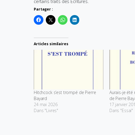
certains traits des Écritures.
Partager :
Articles similaires
Hitchcock s’est trompé de Pierre
Aurais-je été
Bayard
de Pierre Bay
24 mai 2026
17 janvier 20
Dans "Livres"
Dans "Essai"