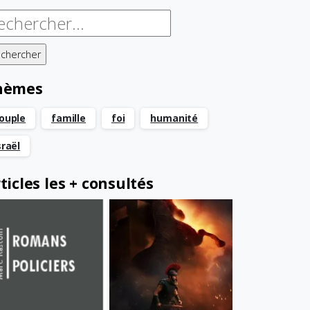
chercher :
hèmes
ouple
famille
foi
humanité
sraël
ticles les + consultés