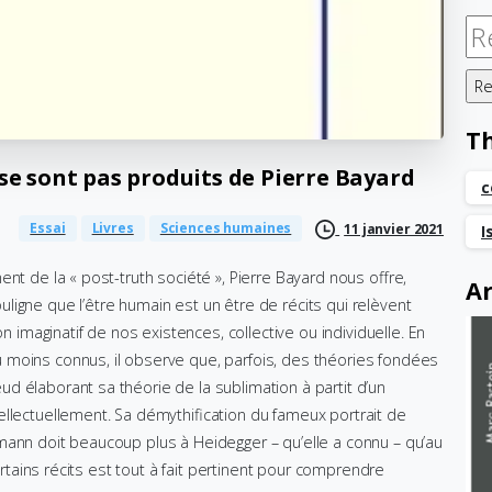
Re
T
se
sont
pas
produits
de
Pierre
Bayard
c
Essai
Livres
Sciences humaines
11 janvier 2021
I
nt de la « post-truth société », Pierre Bayard nous offre,
Ar
souligne que l’être humain est un être de récits qui relèvent
on imaginatif de nos existences, collective ou individuelle. En
 moins connus, il observe que, parfois, des théories fondées
d élaborant sa théorie de la sublimation à partit d’un
ellectuellement. Sa démythification du fameux portrait de
mann doit beaucoup plus à Heidegger – qu’elle a connu – qu’au
certains récits est tout à fait pertinent pour comprendre