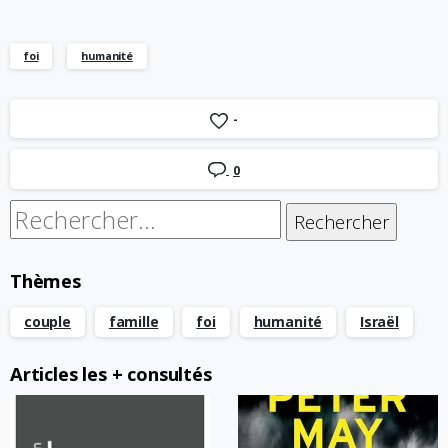
foi
humanité
-
0
Rechercher :
Thèmes
couple
famille
foi
humanité
Israël
Articles les + consultés