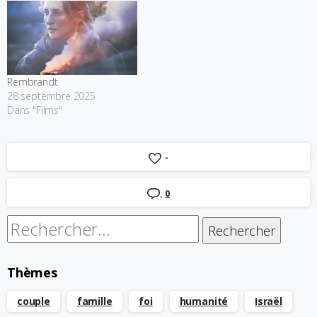
Rembrandt
28 septembre 2025
Dans "Films"
-
0
Rechercher :
Thèmes
couple
famille
foi
humanité
Israël