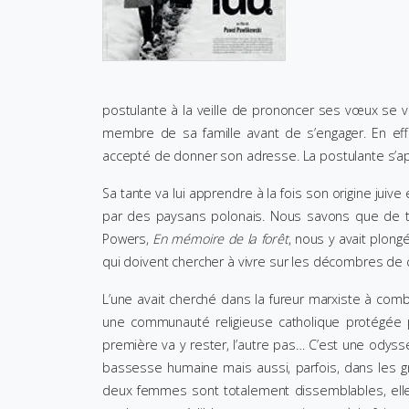
postulante à la veille de prononcer ses vœux se voi
membre de sa famille avant de s’engager. En eff
accepté de donner son adresse. La postulante s’app
Sa tante va lui apprendre à la fois son origine juiv
par des paysans polonais. Nous savons que de tels
Powers,
En mémoire de la forêt
, nous y avait plong
qui doivent chercher à vivre sur les décombres de ce 
L’une avait cherché dans la fureur marxiste à combl
une communauté religieuse catholique protégée 
première va y rester, l’autre pas… C’est une odyss
bassesse humaine mais aussi, parfois, dans les
deux femmes sont totalement dissemblables, elle