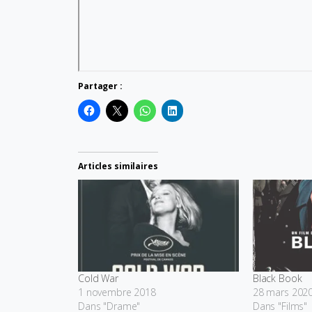
Partager :
Articles similaires
Cold War
Black Book
1 novembre 2018
28 mars 202
Dans "Drame"
Dans "Films"