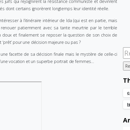
s juifs qui rejoignirent la résistance communiste et devinrent
 dont certains ignorèrent longtemps leur identité réelle.
téresser à l’itinéraire intérieur de Ida (qui est en partie, mais
r renouer patiemment avec sa tante meurtrie par le terrible
n doux et finalement se reposer la question de son choix de
st ‘prêt’ pour une décision majeure ou pas ?
Re
une facette de sa décision finale mais le mystère de celle-ci
d’une vocation et un superbe portrait de femmes…
T
c
I
Ar