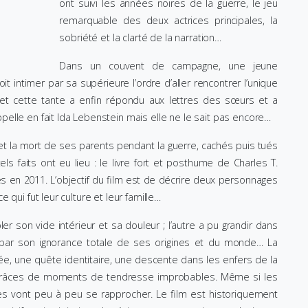
ont suivi les années noires de la guerre, le jeu
remarquable des deux actrices principales, la
sobriété et la clarté de la narration…
Dans un couvent de campagne, une jeune
t intimer par sa supérieure l’ordre d’aller rencontrer l’unique
et cette tante a enfin répondu aux lettres des sœurs et a
elle en fait Ida Lebenstein mais elle ne le sait pas encore…
e et la mort de ses parents pendant la guerre, cachés puis tués
 faits ont eu lieu : le livre fort et posthume de Charles T.
és en 2011. L’objectif du film est de décrire deux personnages
qui fut leur culture et leur famille…
er son vide intérieur et sa douleur ; l’autre a pu grandir dans
par son ignorance totale de ses origines et du monde… La
ée, une quête identitaire, une descente dans les enfers de la
 grâces de moments de tendresse improbables. Même si les
s vont peu à peu se rapprocher. Le film est historiquement