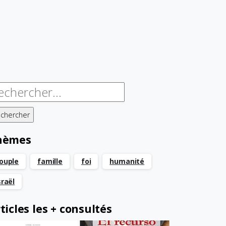
chercher :
hèmes
ouple
famille
foi
humanité
sraël
ticles les + consultés