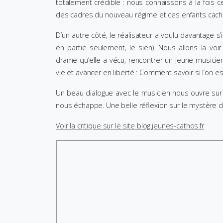
totalement crédible : nous connaissons à la fois ce
des cadres du nouveau régime et ces enfants cachés
D’un autre côté, le réalisateur a voulu davantage s’in
en partie seulement, le sien). Nous allons la voi
drame qu’elle a vécu, rencontrer un jeune musicie
vie et avancer en liberté : Comment savoir si l’on e
Un beau dialogue avec le musicien nous ouvre sur 
nous échappe. Une belle réflexion sur le mystère 
Voir la critique sur le site blog.jeunes-cathos.fr