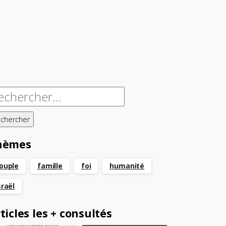
chercher :
hèmes
ouple
famille
foi
humanité
sraël
ticles les + consultés