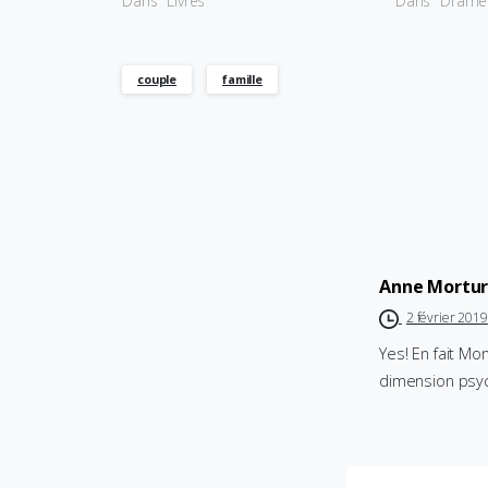
Dans "Livres"
Dans "Drame
couple
famille
Anne Mortu
2 février 2019
Yes! En fait Mo
dimension psych