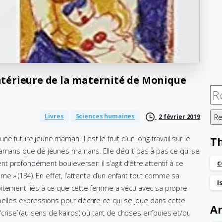
ntérieure
de
la
maternité
de
Monique
Re
Livres
Sciences humaines
2 février 2019
 future jeune maman. Il est le fruit d’un long travail sur le
T
mamans que de jeunes mamans. Elle décrit pas à pas ce qui se
c
 profondément bouleverser: il s’agit d’être attentif à ce
emme » (134). En effet, l’attente d’un enfant tout comme sa
I
oitement liés à ce que cette femme a vécu avec sa propre
belles expressions pour décrire ce qui se joue dans cette
Ar
ise’ (au sens de kairos) où tant de choses enfouies et/ou