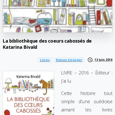
La
bibliothèque
des
coeurs
cabossés
de
Katarina
Bivald
13 juin 2016
Livres
Roman étranger
LIVRE – 2016 – Éditeur :
J’ai lu
Cette histoire tout
simple d’une suédoise
aimant les livres