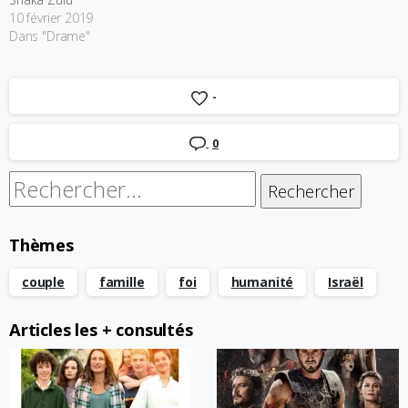
10 février 2019
Dans "Drame"
-
0
Rechercher :
Thèmes
couple
famille
foi
humanité
Israël
Articles les + consultés