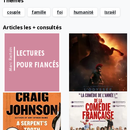
Thèmes
couple
famille
foi
humanité
Israël
Articles les + consultés