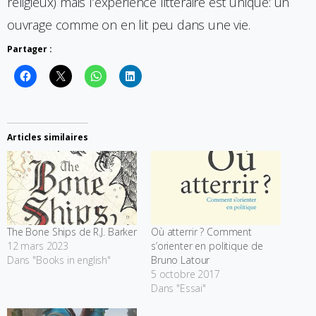
religieux) mais l’expérience littéraire est unique: un
ouvrage comme on en lit peu dans une vie.
Partager :
Articles similaires
The Bone Ships de R.J. Barker
Où atterrir ? Comment
12 mars 2023
s’orienter en politique de
Dans "Books in english"
Bruno Latour
5 octobre 2017
Dans "Essai"