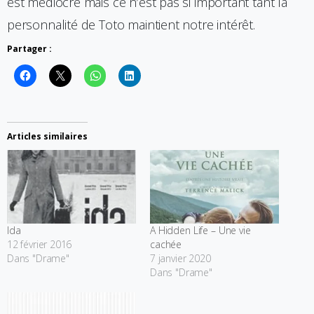
est médiocre mais ce n’est pas si important tant la
personnalité de Toto maintient notre intérêt.
Partager :
Articles similaires
Ida
A Hidden Life – Une vie
12 février 2016
cachée
Dans "Drame"
7 janvier 2020
Dans "Drame"