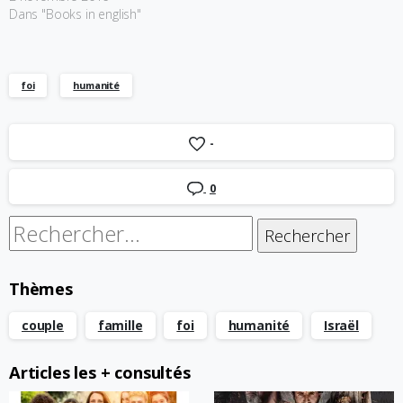
Dans "Books in english"
foi
humanité
-
0
Rechercher :
Thèmes
couple
famille
foi
humanité
Israël
Articles les + consultés