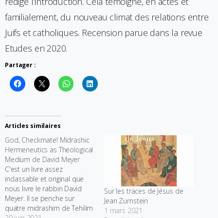
rédige l’introduction. Cela témoigne, en actes et
familialement, du nouveau climat des relations entre
Juifs et catholiques. Recension parue dans la revue
Etudes en 2020.
Partager :
Articles similaires
God, Checkmate! Midrashic
Hermeneutics as Theological
Medium de David Meyer
C'est un livre assez
inclassable et original que
nous livre le rabbin David
Sur les traces de Jésus de
Meyer. Il se penche sur
Jean Zumstein
quatre midrashim de Tehilim
1 mars 2021
dont il offre une lecture
29 juin 2021