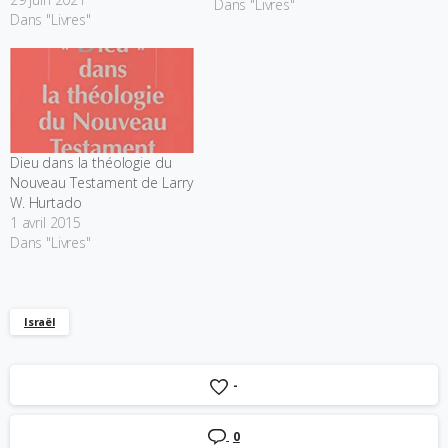
Dans "Livres"
serrée (close reading). Sa
Dans "Livres"
thèse de fond est que
certains de ses midrashim
constituent une discussion
de nature au fond
'théologique' (pour parler…
Dieu dans la théologie du
Nouveau Testament de Larry
W. Hurtado
1 avril 2015
Dans "Livres"
Israël
-
0