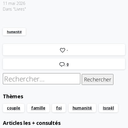
11 mai 2026
Dans "Livres"
humanité
-
0
Rechercher :
Thèmes
couple
famille
foi
humanité
Israël
Articles les + consultés