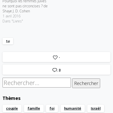
Pourquoi les femmes juives
ne sont pas circoncises ? de
Shaye J. D. Cohen
1 avril 2016
Dans "Livres"
foi
-
0
Rechercher :
Thèmes
couple
famille
foi
humanité
Israël