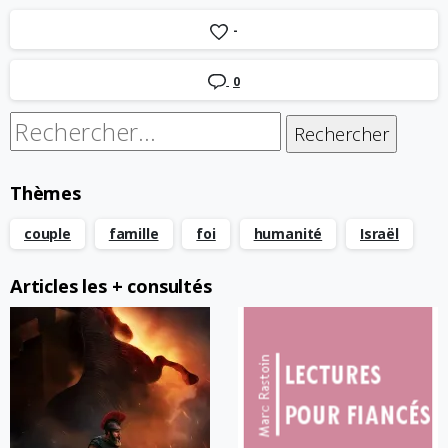
-
0
Rechercher :
Thèmes
couple
famille
foi
humanité
Israël
Articles les + consultés