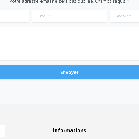
Votre adresse email ne sera pas publiée. Champs requis *
Email
*
Site web
Informations