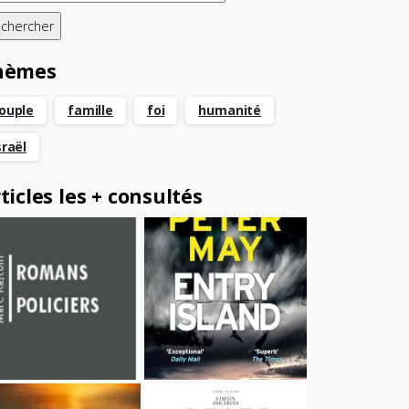
hèmes
ouple
famille
foi
humanité
sraël
ticles les + consultés