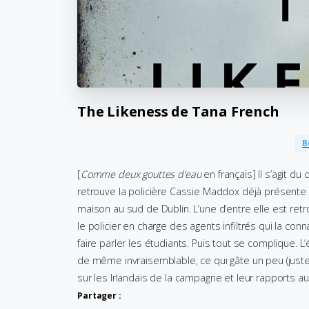
The
Likeness
de
Tana
French
B
[
Comme deux gouttes d’eau
en français] Il s’agit d
retrouve la policière Cassie Maddox déjà présente
maison au sud de Dublin. L’une d’entre elle est ret
le policier en charge des agents infiltrés qui la con
faire parler les étudiants. Puis tout se complique. L
de même invraisemblable, ce qui gâte un peu (juste 
sur les Irlandais de la campagne et leur rapports au
Partager :