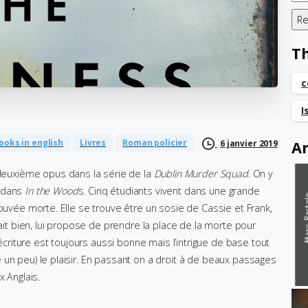
T
c
I
ooks in english
Livres
Roman policier
Ar
6 janvier 2019
u deuxième opus dans la série de la
Dublin Murder Squad
. On y
 dans
In the Wood
s. Cinq étudiants vivent dans une grande
rouvée morte. Elle se trouve être un sosie de Cassie et Frank,
nait bien, lui propose de prendre la place de la morte pour
’écriture est toujours aussi bonne mais l’intrigue de base tout
un peu) le plaisir. En passant on a droit à de beaux passages
x Anglais.