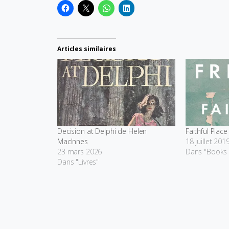
Articles similaires
Decision at Delphi de Helen
Faithful Plac
MacInnes
18 juillet 201
23 mars 2026
Dans "Books i
Dans "Livres"