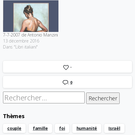
7-7-2007 de Antonio Manzini
13 décembre 2016
Dans "Libri italiani"
-
0
Rechercher :
Thèmes
couple
famille
foi
humanité
Israël