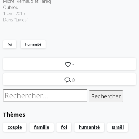
Michel Remaud et Tareq
Oubrou
1 avril 2015
Dans "Livres"
foi
humanité
-
0
Rechercher :
Thèmes
couple
famille
foi
humanité
Israël