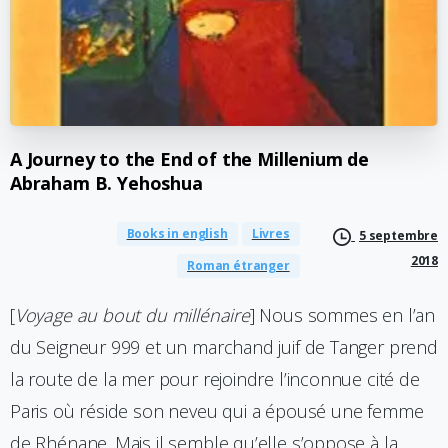
A
Journey
to
the
End
of
the
Millenium
de
Abraham
B.
Yehoshua
Books in english
Livres
5 septembre
2018
Roman étranger
[
Voyage au bout du millénaire
] Nous sommes en l’an
du Seigneur 999 et un marchand juif de Tanger prend
la route de la mer pour rejoindre l’inconnue cité de
Paris où réside son neveu qui a épousé une femme
de Rhénane. Mais il semble qu’elle s’oppose à la