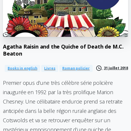
Agatha
Raisin
and
the
Quiche
of
Death
de
M.C.
Beaton
31 juillet 2018
Books in english
Livres
Roman policier
Premier opus d’une très célèbre série policière
inaugurée en 1992 par la très prolifique Marion
Chesney. Une célibataire endurcie prend sa retraite
anticipée dans la belle région rurale anglaise des
Cotswolds et va se retrouver enquêter sur un
mystérieux empoisonnement d’une quiche de