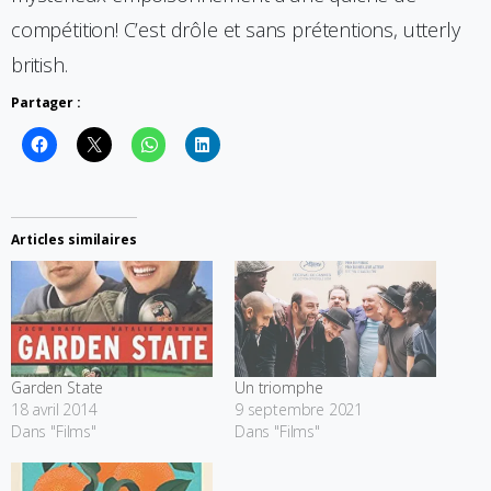
compétition! C’est drôle et sans prétentions, utterly
british.
Partager :
Articles similaires
Garden State
Un triomphe
18 avril 2014
9 septembre 2021
Dans "Films"
Dans "Films"