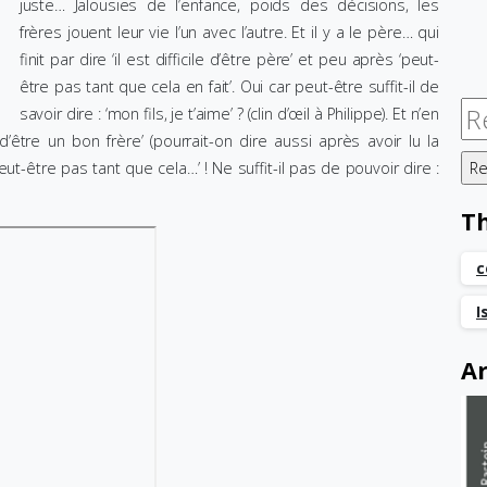
juste… Jalousies de l’enfance, poids des décisions, les
frères jouent leur vie l’un avec l’autre. Et il y a le père… qui
finit par dire ‘il est difficile d’être père’ et peu après ‘peut-
être pas tant que cela en fait’. Oui car peut-être suffit-il de
Re
savoir dire : ‘mon fils, je t’aime’ ? (clin d’œil à Philippe). Et n’en
 d’être un bon frère’ (pourrait-on dire aussi après avoir lu la
t-être pas tant que cela…’ ! Ne suffit-il pas de pouvoir dire :
T
c
I
Ar