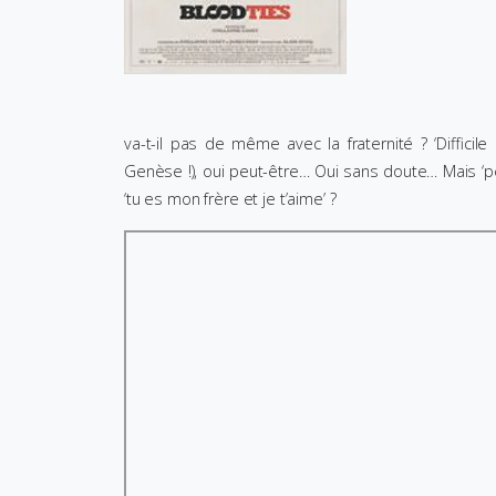
va-t-il pas de même avec la fraternité ? ‘Difficile
Genèse !), oui peut-être… Oui sans doute… Mais ‘peu
‘tu es mon frère et je t’aime’ ?