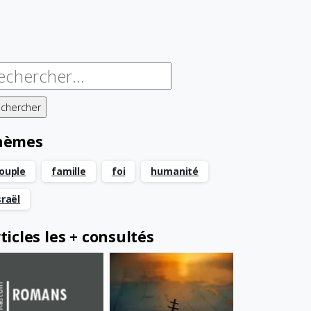
chercher :
hèmes
ouple
famille
foi
humanité
sraël
ticles les + consultés