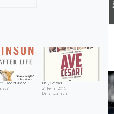
e de Kate Atkinson
Hail, Caesar!
e 2021
21 février 2016
Dans "Comédie"