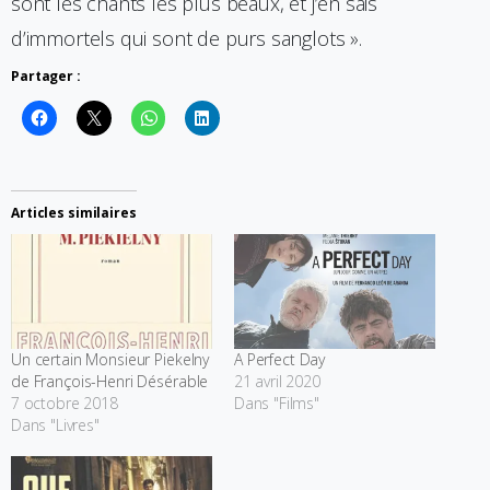
sont les chants les plus beaux, et j’en sais
d’immortels qui sont de purs sanglots ».
Partager :
Articles similaires
Un certain Monsieur Piekelny
A Perfect Day
de François-Henri Désérable
21 avril 2020
7 octobre 2018
Dans "Films"
Dans "Livres"