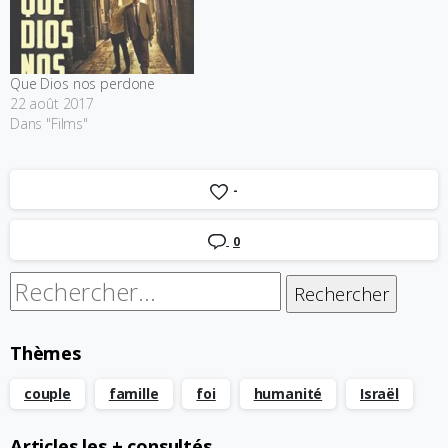
Que Dios nos perdone
22 août 2017
Dans "Films"
-
0
Rechercher :
Thèmes
couple
famille
foi
humanité
Israël
Articles les + consultés