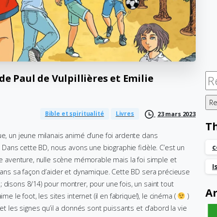
de
Paul
de
Vulpillières
et
Emilie
Re
Bible et spiritualité
Livres
23 mars 2023
T
que, un jeune milanais animé d’une foi ardente dans
c
e. Dans cette BD, nous avons une biographie fidèle. C’est un
nde aventure, nulle scène mémorable mais la foi simple et
I
 dans sa façon d’aider et dynamique. Cette BD sera précieuse
 disons 8/14) pour montrer, pour une fois, un saint tout
Ar
e le foot, les sites internet (il en fabrique!), le cinéma (
)
n et les signes qu’il a donnés sont puissants et d’abord la vie