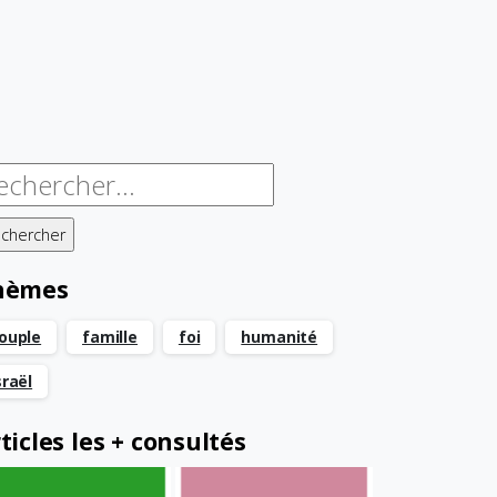
chercher :
hèmes
ouple
famille
foi
humanité
sraël
ticles les + consultés