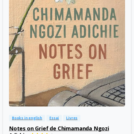
-
0
Books in english
Essai
Livres
Notes on Grief de Chimamanda Ngozi