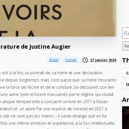
Re
érature
de
Justine
Augier
T
Essai
Livres
27 janvier 2026
c
re est à la fois un portrait de sa mère et une déclaration
ce livre depuis longtemps mais c’est parce que sa mère mourante
I
ouve la force de l’écrire et de le conclure. J’ai découvert son lien
d’une autre Syrie et furent massacrés par le régime qui voulait
Ar
 unique rempart (elle a consacré un livre en 2017 à Razan
ardeur) et un autre Par une espèce de miracle) en 2021 à
 cite ne sont pas les ‘miens’ – il serait étrange qu’il en fut
fois une même émotion et expérience, à la fois intellectuelle