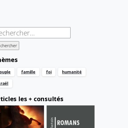
chercher :
hèmes
ouple
famille
foi
humanité
sraël
ticles les + consultés