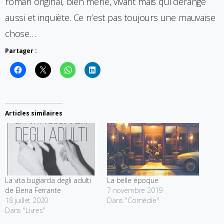
roman original, bien mené, vivant mais qui dérange
aussi et inquiète. Ce n’est pas toujours une mauvaise
chose…
Partager :
Articles similaires
La vita bugiarda degli adulti
La belle époque
de Elena Ferrante
7 novembre 2019
18 juillet 2020
Dans "Comédie"
Dans "Livres"