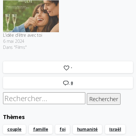
L’idée d’être avec toi
6 mai 2024
Dans "Films"
-
0
Rechercher :
Thèmes
couple
famille
foi
humanité
Israël