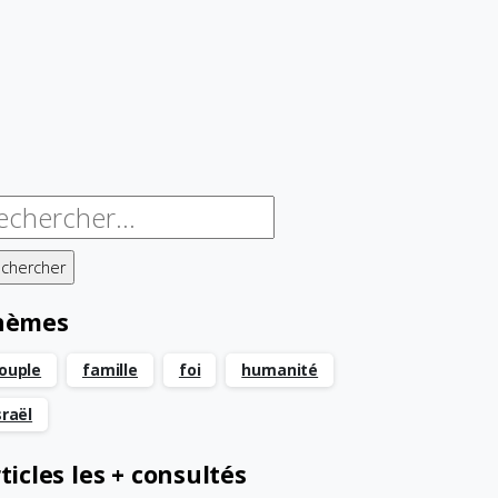
chercher :
hèmes
ouple
famille
foi
humanité
sraël
ticles les + consultés