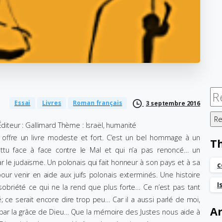
Re
Essai
Livres
Roman français
3 septembre 2016
Éditeur : Gallimard Thème : Israël, humanité
 offre un livre modeste et fort. C’est un bel hommage à un
T
tu face à face contre le Mal et qui n’a pas renoncé… un
 le judaïsme. Un polonais qui fait honneur à son pays et à sa
c
 pour venir en aide aux juifs polonais exterminés. Une histoire
I
sobriété ce qui ne la rend que plus forte… Ce n’est pas tant
é; ce serait encore dire trop peu… Car il a aussi parlé de moi,
Ar
é par la grâce de Dieu… Que la mémoire des Justes nous aide à