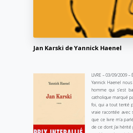
Jan
Karski
de
Yannick
Haenel
LIVRE – 03/09/2009 – 
Yannick Haenel nous
homme qui s’est bat
catholique marqué par
foi, qui a tout tenté
vraie racontée avec 
que ce livre m’a parl
de ce dont j’ai hérit