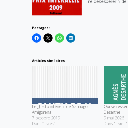
ne désespérer ni de
Partager :
Articles similaires
Le ghetto intérieur de Santiago
Qui se resse
Amigorena
Desarthe
7 octobre 2019
9 mai 2026
Dans "Livres"
Dans "Livres"