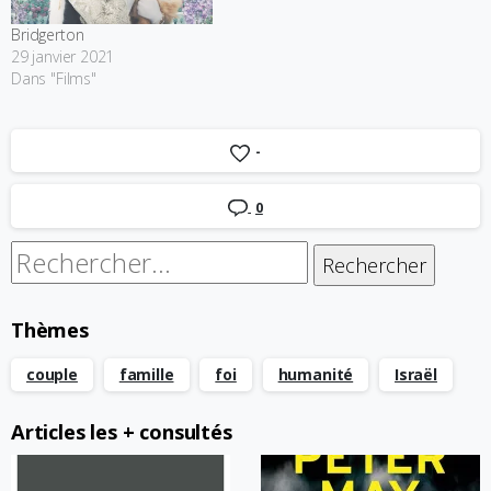
Bridgerton
29 janvier 2021
Dans "Films"
-
0
Rechercher :
Thèmes
couple
famille
foi
humanité
Israël
Articles les + consultés