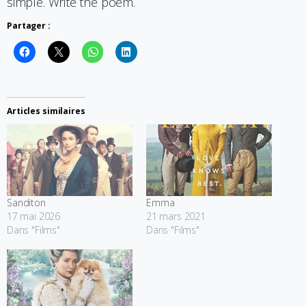
simple. Write the poem.
Partager :
Articles similaires
Sanditon
Emma
17 mai 2026
21 mars 2021
Dans "Films"
Dans "Films"