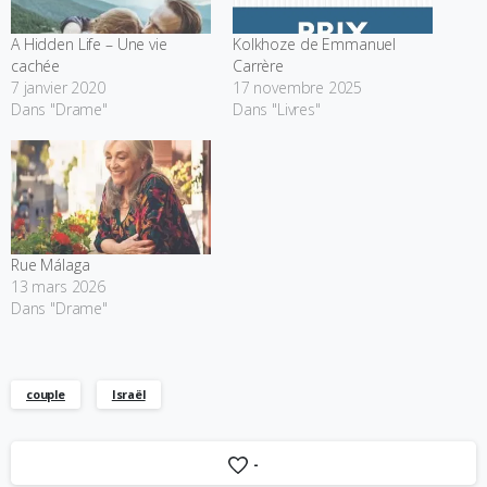
A Hidden Life – Une vie
Kolkhoze de Emmanuel
cachée
Carrère
7 janvier 2020
17 novembre 2025
Dans "Drame"
Dans "Livres"
Rue Málaga
13 mars 2026
Dans "Drame"
couple
Israël
-