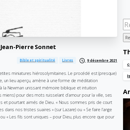
Re
Jean-Pierre
Sonnet
T
Bible et spiritualité
Livres
9 décembre 2021
c
etites miniatures hiérosolymitaines. Le procédé est (presque)
I
e, un lieu aperçu, amène à une forme de méditation
à la Newman unissant mémoire biblique et intuition
Ar
 miens) pour des mots ruisselant d’amour pour la ville, ses
giles et pourtant aimés de Dieu. « Nous sommes pris de court
ans nos tristes suaires » (sur Lazare) ou « Se faire l’ange
u « Les fils sont uniques – pour Dieu, plus encore que pour