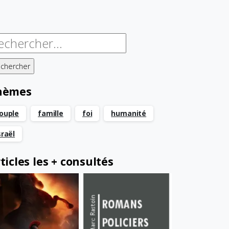
chercher :
hèmes
ouple
famille
foi
humanité
sraël
ticles les + consultés