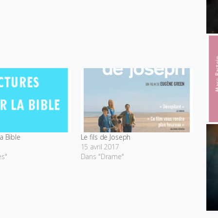
a Bible
Le fils de Joseph
15 avril 2017
es"
Dans "Drame"