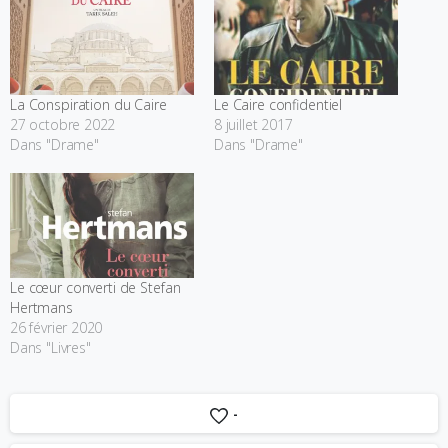
La Conspiration du Caire
Le Caire confidentiel
27 octobre 2022
8 juillet 2017
Dans "Drame"
Dans "Drame"
Le cœur converti de Stefan
Hertmans
26 février 2020
Dans "Livres"
-