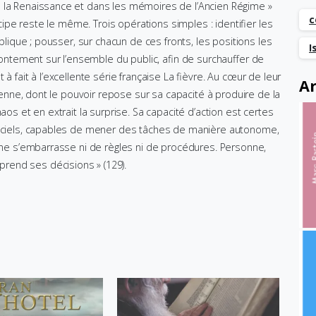
e la Renaissance et dans les mémoires de l’Ancien Régime »
c
incipe reste le même. Trois opérations simples : identifier les
ublique ; pousser, sur chacun de ces fronts, les positions les
I
ffrontement sur l’ensemble du public, afin de surchauffer de
à fait à l’excellente série française La fièvre. Au cœur de leur
Ar
gienne, dont le pouvoir repose sur sa capacité à produire de la
aos et en extrait la surprise. Sa capacité d’action est certes
ogiciels, capables de mener des tâches de manière autonome,
IA ne s’embarrasse ni de règles ni de procédures. Personne,
rend ses décisions » (129).