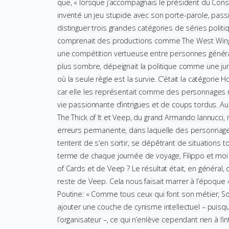
que, « lorsque j’accompagnais le président du Cons
inventé un jeu stupide avec son porte-parole, pas
distinguer trois grandes catégories de séries politiq
comprenait des productions comme The West Wing (
une compétition vertueuse entre personnes génér
plus sombre, dépeignait la politique comme une ju
où la seule règle est la survie. C’était la catégor
car elle les représentait comme des personnages m
vie passionnante d’intrigues et de coups tordus. Au
The Thick of It et Veep, du grand Armando Iannucci, 
erreurs permanente, dans laquelle des personnages
tentent de s’en sortir, se dépêtrant de situations t
terme de chaque journée de voyage, Filippo et moi 
of Cards et de Veep ? Le résultat était, en général
reste de Veep. Cela nous faisait marrer à l’époque » (
Poutine: « Comme tous ceux qui font son métier, So
ajouter une couche de cynisme intellectuel – puis
l’organisateur –, ce qui n’enlève cependant rien à l’in