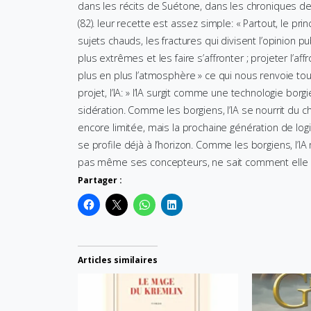
dans les récits de Suétone, dans les chroniques d
(82). leur recette est assez simple: « Partout, le pr
sujets chauds, les fractures qui divisent l’opinion p
plus extrêmes et les faire s’affronter ; projeter l’a
plus en plus l’atmosphère » ce qui nous renvoie tout 
projet, l’IA: » l’IA surgit comme une technologie bor
sidération. Comme les borgiens, l’IA se nourrit du ch
encore limitée, mais la prochaine génération de l
se profile déjà à l’horizon. Comme les borgiens, l’
pas même ses concepteurs, ne sait comment elle p
Partager :
Articles similaires