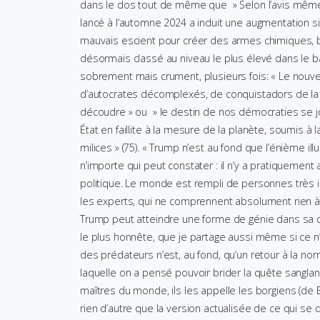
dans le dos tout de même que » Selon l’avis même 
lancé à l’automne 2024 a induit une augmentation signif
mauvais escient pour créer des armes chimiques, bi
désormais classé au niveau le plus élevé dans le ba
sobrement mais crument, plusieurs fois: « Le nouvea
d’autocrates décomplexés, de conquistadors de la 
découdre » ou » le destin de nos démocraties se jo
État en faillite à la mesure de la planète, soumis à
milices » (75). « Trump n’est au fond que l’énième il
n’importe qui peut constater : il n’y a pratiquement a
politique. Le monde est rempli de personnes très in
les experts, qui ne comprennent absolument rien à 
Trump peut atteindre une forme de génie dans sa ca
le plus honnête, que je partage aussi même si ce n
des prédateurs n’est, au fond, qu’un retour à la no
laquelle on a pensé pouvoir brider la quête sangla
maîtres du monde, ils les appelle les borgiens (de 
rien d’autre que la version actualisée de ce qui se d