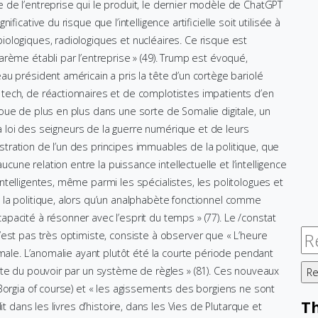
de l’entreprise qui le produit, le dernier modèle de ChatGPT
icative du risque que l’intelligence artificielle soit utilisée à
ologiques, radiologiques et nucléaires. Ce risque est
rème établi par l’entreprise » (49). Trump est évoqué,
u président américain a pris la tête d’un cortège bariolé
tech, de réactionnaires et de complotistes impatients d’en
ue de plus en plus dans une sorte de Somalie digitale, un
 la loi des seigneurs de la guerre numérique et de leurs
lustration de l’un des principes immuables de la politique, que
ucune relation entre la puissance intellectuelle et l’intelligence
telligentes, même parmi les spécialistes, les politologues et
la politique, alors qu’un analphabète fonctionnel comme
pacité à résonner avec l’esprit du temps » (77). Le /constat
Re
’est pas très optimiste, consiste à observer que « L’heure
rmale. L’anomalie ayant plutôt été la courte période pendant
nte du pouvoir par un système de règles » (81). Ces nouveaux
Borgia of course) et « les agissements des borgiens ne sont
T
it dans les livres d’histoire, dans les Vies de Plutarque et