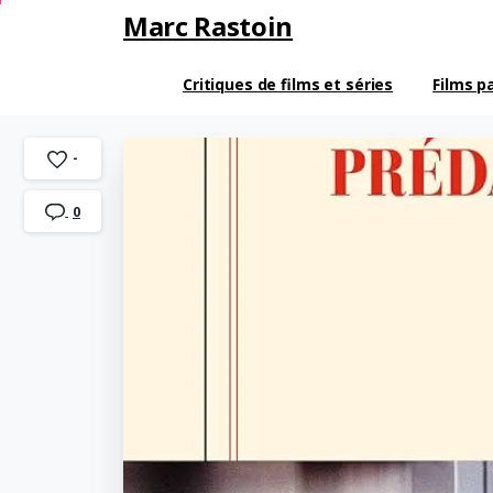
Marc Rastoin
Critiques de films et séries
Films p
-
0