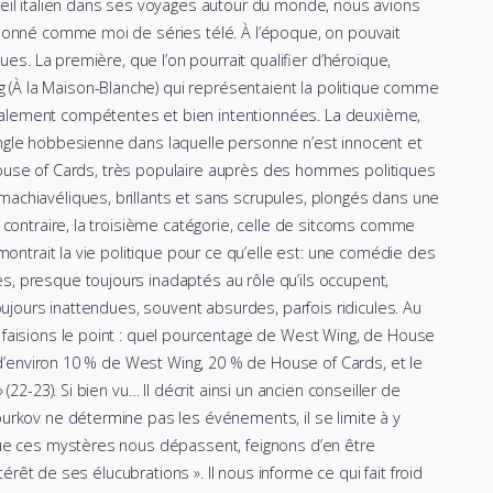
eil italien dans ses voyages autour du monde, nous avions
sionné comme moi de séries télé. À l’époque, on pouvait
ues. La première, que l’on pourrait qualifier d’héroïque,
À la Maison-Blanche) qui représentaient la politique comme
alement compétentes et bien intentionnées. La deuxième,
ngle hobbesienne dans laquelle personne n’est innocent et
ie House of Cards, très populaire auprès des hommes politiques
achiavéliques, brillants et sans scrupules, plongés dans une
 contraire, la troisième catégorie, celle de sitcoms comme
montrait la vie politique pour ce qu’elle est: une comédie des
, presque toujours inadaptés au rôle qu’ils occupent,
oujours inattendues, souvent absurdes, parfois ridicules. Au
faisions le point : quel pourcentage de West Wing, de House
, d’environ 10 % de West Wing, 20 % de House of Cards, et le
22-23). Si bien vu… Il décrit ainsi un ancien conseiller de
urkov ne détermine pas les événements, il se limite à y
que ces mystères nous dépassent, feignons d’en être
térêt de ses élucubrations ». Il nous informe ce qui fait froid