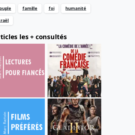
ouple
famille
foi
humanité
sraël
ticles les + consultés