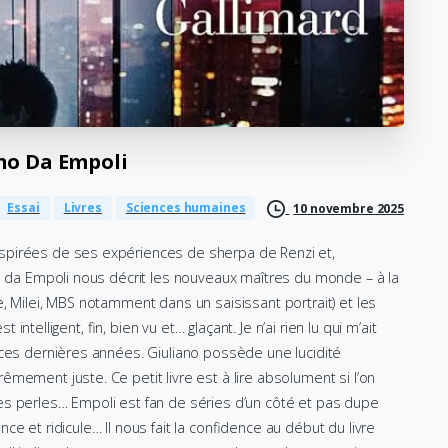
no
Da
Empoli
Essai
Livres
Sciences humaines
10 novembre 2025
spirées de ses expériences de sherpa de Renzi et,
e, da Empoli nous décrit les nouveaux maîtres du monde – à la
, Milei, MBS notamment dans un saisissant portrait) et les
 intelligent, fin, bien vu et… glaçant. Je n’ai rien lu qui m’ait
 ces dernières années. Giuliano possède une lucidité
mement juste. Ce petit livre est à lire absolument si l’on
es perles… Empoli est fan de séries d’un côté et pas dupe
e et ridicule… Il nous fait la confidence au début du livre