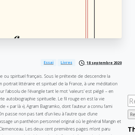
Essai
Livres
18 septembre 2020
re ou spirituel français. Sous le prétexte de descendre la
n portrait littéraire et spirituel de la France, à une méditation
ur l’absolu de l’évangile tant le mot ‘valeurs’ est piégé – en
Re
e autobiographie spirituelle. Le fil rouge en est la vie
de « par là »), Agram Bagramko, dont l’auteur a connu l’ami
 On passe non pas tant d’un lieu à l’autre que d’une
assage un panthéon personnel original où le général Mangin et
T
n Clemenceau. Les deux cent premières pages m’ont paru