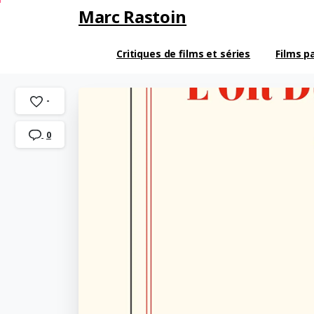
Marc Rastoin
Critiques de films et séries
Films p
-
0