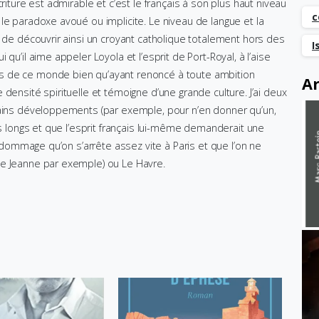
riture est admirable et c’est le français à son plus haut niveau
c
 le paradoxe avoué ou implicite. Le niveau de langue et la
t de découvrir ainsi un croyant catholique totalement hors des
I
qu’il aime appeler Loyola et l’esprit de Port-Royal, à l’aise
s de ce monde bien qu’ayant renoncé à toute ambition
Ar
densité spirituelle et témoigne d’une grande culture. J’ai deux
tains développements (par exemple, pour n’en donner qu’un,
ès longs et que l’esprit français lui-même demanderait une
u dommage qu’on s’arrête assez vite à Paris et que l’on ne
de Jeanne par exemple) ou Le Havre.