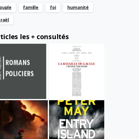
ouple
famille
foi
humanité
sraël
ticles les + consultés