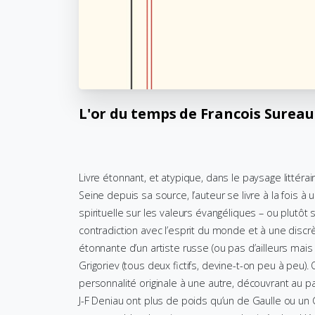
L'or
du
temps
de
Francois
Sureau
Livre étonnant, et atypique, dans le paysage littérai
Seine depuis sa source, l’auteur se livre à la fois à u
spirituelle sur les valeurs évangéliques – ou plutôt s
contradiction avec l’esprit du monde et à une discrèt
étonnante d’un artiste russe (ou pas d’ailleurs mais 
Grigoriev (tous deux fictifs, devine-t-on peu à peu).
personnalité originale à une autre, découvrant au p
J-F Deniau ont plus de poids qu’un de Gaulle ou u