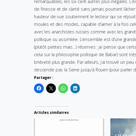
remarquables, les six cent autres plus inégales. L’éc
de finesse et de clarté sans jamais pourtant lâcher
hauteur de vue soutiennent le lecteur qui se réjoui
moules et des modes, capable d’aimer à la fois celui 
avec les anarchistes russes comme avec les grand
politique ou assimilée. L’ensemble est d’une grande 
(plutôt petites mais…) réserves : je pense que cer
celui sur la philosophie politique de Babar) sont tr
brièveté plus grande. Par ailleurs, j’ai trouvé un pe
descende pas la Seine jusqu’à Rouen (pour parler 
Partager :
Articles similaires