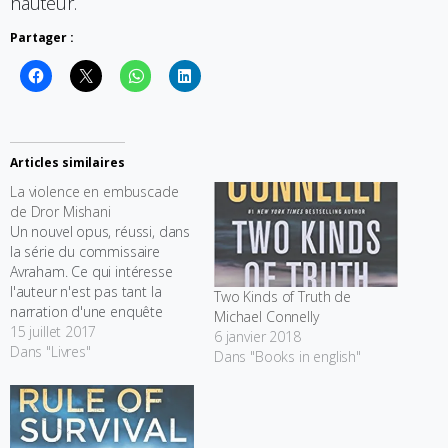
hauteur.
Partager :
Articles similaires
La violence en embuscade
de Dror Mishani
Un nouvel opus, réussi, dans
la série du commissaire
Avraham. Ce qui intéresse
l'auteur n'est pas tant la
Two Kinds of Truth de
narration d'une enquête
Michael Connelly
complexe que la description
15 juillet 2017
6 janvier 2018
psychologique des différents
Dans "Livres"
Dans "Books in english"
acteurs. Plusieurs dispositifs
sont vraiment originaux et
l'ensemble d'une grande
qualité littéraire et d'une