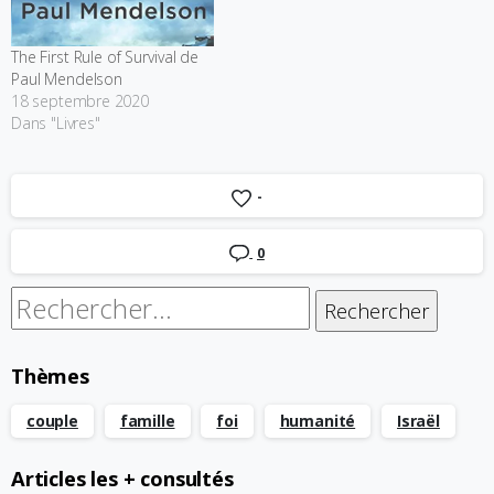
vraie finesse humaine. On
pourrait presque dire que…
The First Rule of Survival de
Paul Mendelson
18 septembre 2020
Dans "Livres"
-
0
Rechercher :
Thèmes
couple
famille
foi
humanité
Israël
Articles les + consultés