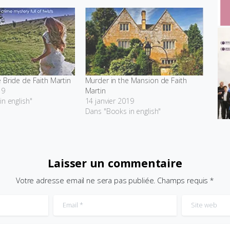
 Bride de Faith Martin
Murder in the Mansion de Faith
19
Martin
n english"
14 janvier 2019
Dans "Books in english"
Laisser un commentaire
Votre adresse email ne sera pas publiée. Champs requis *
Email
*
Site web