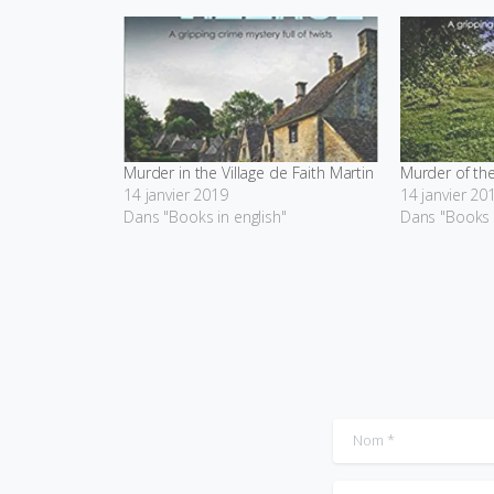
Murder in the Village de Faith Martin
Murder of the
14 janvier 2019
14 janvier 20
Dans "Books in english"
Dans "Books i
Nom
*
Commentaire