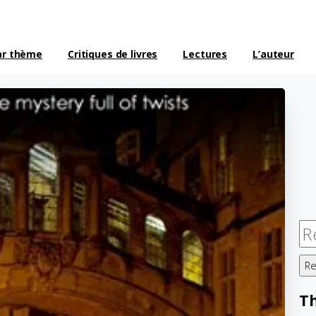
ar thème
Critiques de livres
Lectures
L’auteur
Re
T