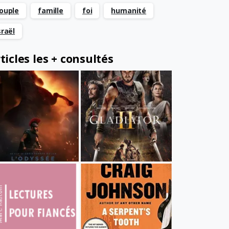
ouple
famille
foi
humanité
sraël
ticles les + consultés