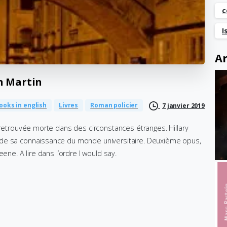
c
I
Ar
h
Martin
ooks in english
Livres
Roman policier
7 janvier 2019
 retrouvée morte dans des circonstances étranges. Hillary
 de sa connaissance du monde universitaire. Deuxième opus,
ene. A lire dans l’ordre I would say.