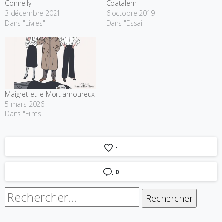
Connelly
Coatalem
3 décembre 2021
6 octobre 2019
Dans "Livres"
Dans "Essai"
Maigret et le Mort amoureux
5 mars 2026
Dans "Films"
-
0
Rechercher :