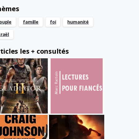
hèmes
ouple
famille
foi
humanité
sraël
ticles les + consultés