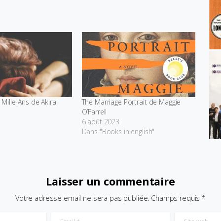
Mille-Ans de Akira
The Marriage Portrait de Maggie
O’Farrell
1
6 août 2023
Dans "Books in english"
Laisser un commentaire
Votre adresse email ne sera pas publiée. Champs requis *
Email
*
Site web