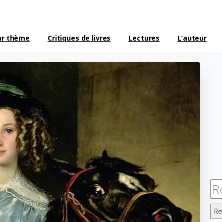
ar thème
Critiques de livres
Lectures
L’auteur
Re