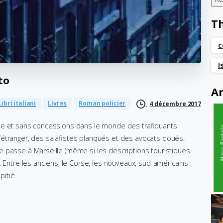
T
c
I
to
Ar
Libri italiani
Livres
Roman policier
4 décembre 2017
ude et sans concessions dans le monde des trafiquants
’étranger, des salafistes planqués et des avocats doués.
 passe à Marseille (même si les descriptions touristiques
. Entre les anciens, le Corse, les nouveaux, sud-américains
pitié.