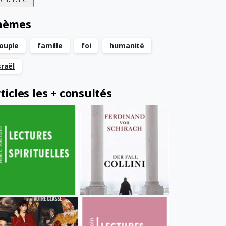
hèmes
ouple
famille
foi
humanité
sraël
ticles les + consultés