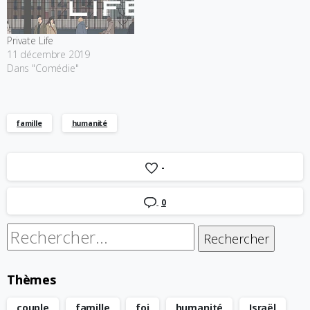
Private Life
11 décembre 2019
Dans "Comédie"
famille
humanité
-
0
Rechercher :
Thèmes
couple
famille
foi
humanité
Israël