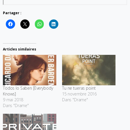
Partager :
Articles similaires
Todos lo Saben [Everybody
Tu ne tueras point
Knows]
15 novembre 2016
9 mai 2018
Dans "Drame"
Dans "Drame"