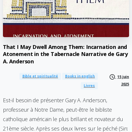
That
I
May
Dwell
Among
Them:
Incarnation
and
Atonement
in
the
Tabernacle
Narrative
de
Gary
A.
Anderson
Bible et spiritualité
Books in english
15 juin
2025
Livres
Est-il besoin de présenter Gary A. Anderson,
professeur à Notre Dame, peut-être le bibliste
catholique américain le plus brillant et novateur du
21ème siècle. Après ses deux livres sur le péché (Sin: