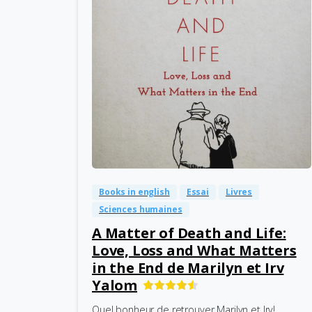
-
0
Books in english
Essai
Livres
Sciences humaines
A Matter of Death and Life:
Love, Loss and What Matters
in the End de Marilyn et Irv
Yalom
Quel bonheur de retrouver Marilyn et Irv!