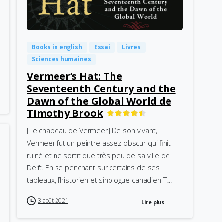
-
0
Books in english
Essai
Livres
Sciences humaines
Vermeer’s Hat: The
Seventeenth Century and the
Dawn of the Global World de
Timothy Brook
[Le chapeau de Vermeer] De son vivant,
Vermeer fut un peintre assez obscur qui finit
ruiné et ne sortit que très peu de sa ville de
Delft. En se penchant sur certains de ses
tableaux, l’historien et sinologue canadien T....
3 août 2021
Lire plus