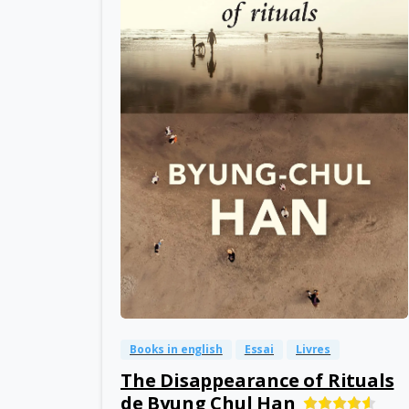
-
0
Books in english
Essai
Livres
The Disappearance of Rituals
de Byung Chul Han