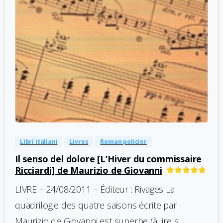
-
0
Libri italiani
Livres
Roman policier
Il senso del dolore [L’Hiver du commissaire
Ricciardi] de Maurizio de Giovanni
LIVRE – 24/08/2011 – Éditeur : Rivages La
quadrilogie des quatre saisons écrite par
Maurizio de Giovanni est superbe (à lire si