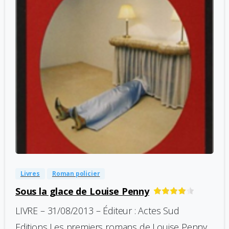
-
0
Livres
Roman policier
Sous la glace de Louise Penny
LIVRE – 31/08/2013 – Éditeur : Actes Sud
Editions Les premiers romans de Louise Penny,