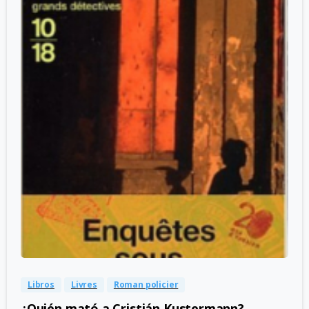
-
0
Libros
Livres
Roman policier
¿Quién mató a Cristián Kustermann?