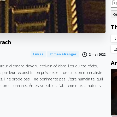
Re
T
c
rach
I
Livres
Roman étranger
2 mai 2022
Ar
cureur allemand devenu écrivain célèbre. Les quinze récits,
s par leur reconstitution précise, leur description minimaliste
 pas, il ne brode pas, il ne bonimente pas. L’être humain tel qu’il
ent impressionnants. Âmes sensibles s’abstenir mais amateurs