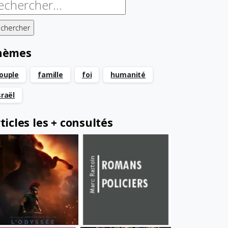
chercher :
hèmes
ouple
famille
foi
humanité
sraël
ticles les + consultés