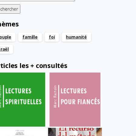
hèmes
ouple
famille
foi
humanité
sraël
ticles les + consultés