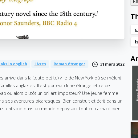
T
c
I
Ar
oks in english
Livres
Roman étranger
31 mars 2022
rrive dans la (toute petite) ville de New York où se mêlent
amilles anglaises. Il est porteur d’une étrange lettre de
bab ou alors plutôt un brillant imposteur? Une jeune femme
ans ses aventures picaresques. Bien construit et écrit dans un
 nous entraine dans un monde dépaysant tout en cachant bien