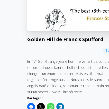
Golden
Hill
de
Francis
Spufford
Bo
En 1746 un étrange jeune homme venant de Londres a
encore antiques familles hollandaises et nouvelles f
change d’un énorme montant. Mais est-il un vrai na
originale s’interroge aussi… Nous allons le suivre d
anglais daté délicieux, ce roman historique malin
sûr un secret. Lovely. Une réussite.
Partager :