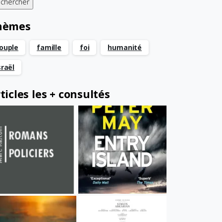
hèmes
ouple
famille
foi
humanité
sraël
ticles les + consultés